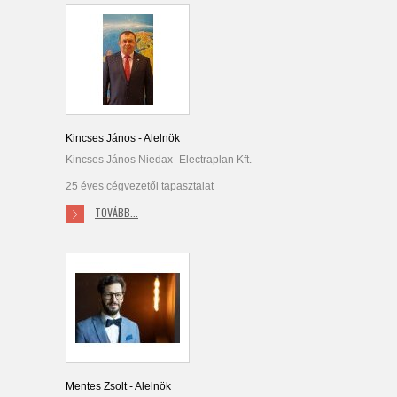
Kincses János - Alelnök
Kincses János Niedax- Electraplan Kft.
25 éves cégvezetői tapasztalat
TOVÁBB...
Mentes Zsolt - Alelnök