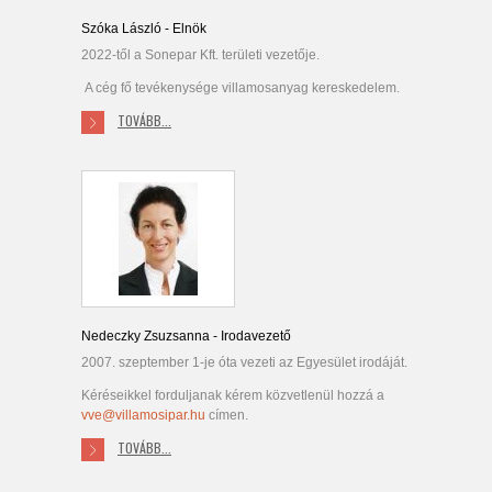
Szóka László - Elnök
2022-től a Sonepar Kft. területi vezetője.
A cég fő tevékenysége villamosanyag kereskedelem.
TOVÁBB...
Nedeczky Zsuzsanna - Irodavezető
2007. szeptember 1-je óta vezeti az Egyesület irodáját.
Kéréseikkel forduljanak kérem közvetlenül hozzá a
vve@villamosipar.hu
címen.
TOVÁBB...