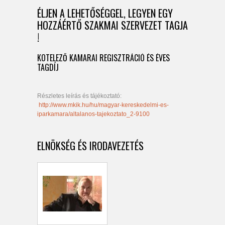
ÉLJEN A LEHETŐSÉGGEL, LEGYEN EGY
HOZZÁÉRTŐ SZAKMAI SZERVEZET TAGJA
!
KÖTELEZŐ KAMARAI REGISZTRÁCIÓ ÉS ÉVES
TAGDÍJ
Részletes leírás és tájékoztató:
http://www.mkik.hu/hu/magyar-kereskedelmi-es-
iparkamara/altalanos-tajekoztato_2-9100
ELNÖKSÉG ÉS IRODAVEZETÉS